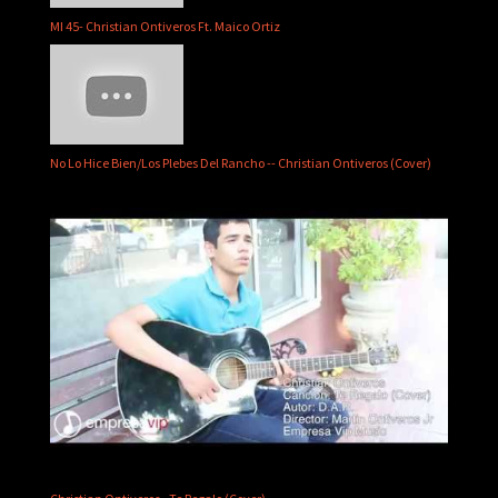
MI 45- Christian Ontiveros Ft. Maico Ortiz
No Lo Hice Bien/Los Plebes Del Rancho -- Christian Ontiveros (Cover)